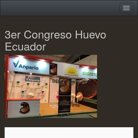
Toggle
Toggl
navigation
naviga
Skip
3er Congreso Huevo
to
main
Ecuador
content