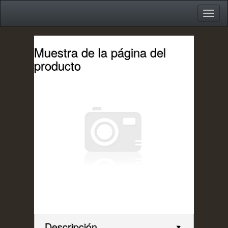
Toggle
Toggl
navigation
naviga
Skip
Muestra de la página del
to
main
producto
content
Descripción